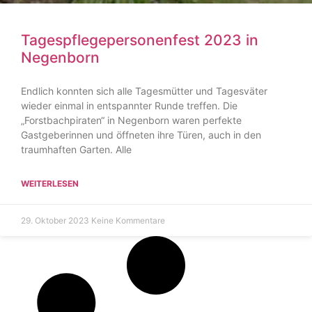
Tagespflegepersonenfest 2023 in
Negenborn
Endlich konnten sich alle Tagesmütter und Tagesväter
wieder einmal in entspannter Runde treffen. Die
„Forstbachpiraten“ in Negenborn waren perfekte
Gastgeberinnen und öffneten ihre Türen, auch in den
traumhaften Garten. Alle
WEITERLESEN
29. Oktober 2023
Keine Kommentare