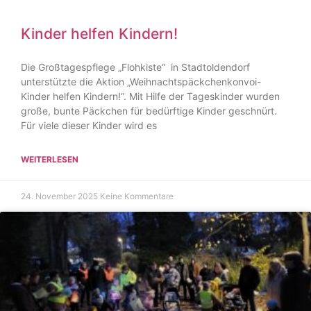
Kinder helfen Kindern!
Die Großtagespflege „Flohkiste“ in Stadtoldendorf
unterstützte die Aktion „Weihnachtspäckchenkonvoi-
Kinder helfen Kindern!“. Mit Hilfe der Tageskinder wurden
große, bunte Päckchen für bedürftige Kinder geschnürt.
Für viele dieser Kinder wird es
WEITERLESEN
24. November 2025
Keine Kommentare